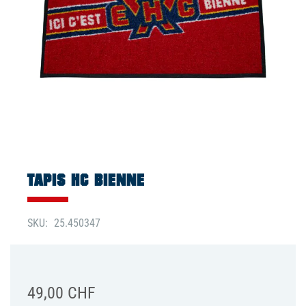
Skip
to
the
TAPIS HC BIENNE
beginning
of
the
SKU
25.450347
images
gallery
49,00 CHF