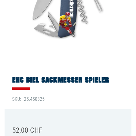
Zum
Anfang
der
EHC BIEL SACKMESSER SPIELER
Bildgalerie
springen
SKU
25.450325
52,00 CHF