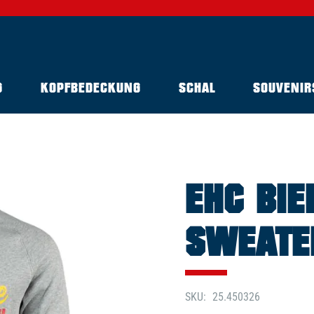
G
KOPFBEDECKUNG
SCHAL
SOUVENIR
EHC BIE
SWEATE
SKU
25.450326