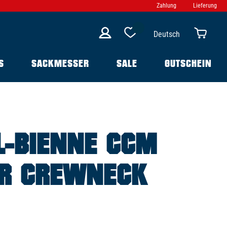
Zahlung
Lieferung
Deutsch
S
SACKMESSER
SALE
GUTSCHEIN
L-BIENNE CCM
R CREWNECK