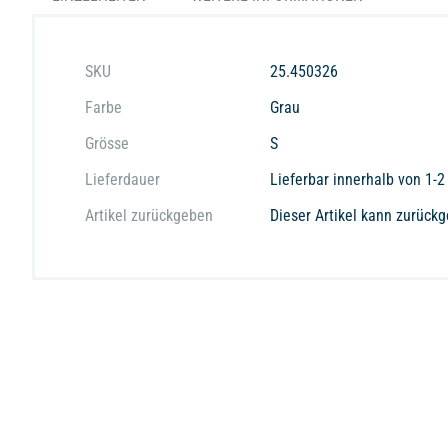
springen
Weitere
EHC Biel-Bienne CCM Sweater Crewneck
SKU
25.450326
Informationen
Farbe
Grau
Grössen: S - XXL
Grösse
S
Material: 80% Baumwolle, 20% Polyester
Lieferdauer
Lieferbar innerhalb von 1-
Ausschnitt: Rundhals
Logo: Transferdruck
Artikel zurückgeben
Dieser Artikel kann zurüc