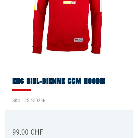
Zum
Anfang
der
EHC BIEL-BIENNE CCM HOODIE
Bildgalerie
springen
SKU
25.450286
99,00 CHF