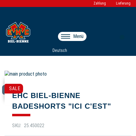
Zahlung
Lieferung
Menü
Deutsch
Zum
Ende
Zum
der
Anfang
SALE
Bildgalerie
der
EHC BIEL-BIENNE
springen
Bildgalerie
BADESHORTS "ICI C'EST"
springen
SKU
25.450022