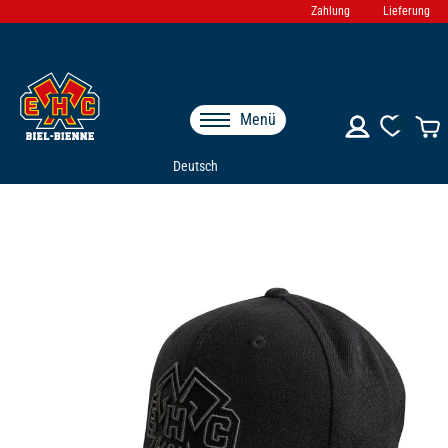
Zahlung
Lieferung
Menü
Deutsch
Zum
Ende
der
Bildgalerie
springen