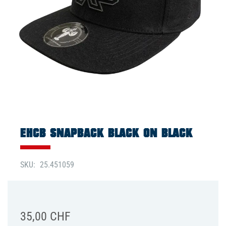
Zum
Anfang
der
EHCB SNAPBACK BLACK ON BLACK
Bildgalerie
springen
SKU
25.451059
35,00 CHF