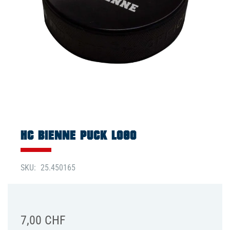
Skip
to
the
HC BIENNE PUCK LOGO
beginning
of
the
SKU
25.450165
images
gallery
7,00 CHF