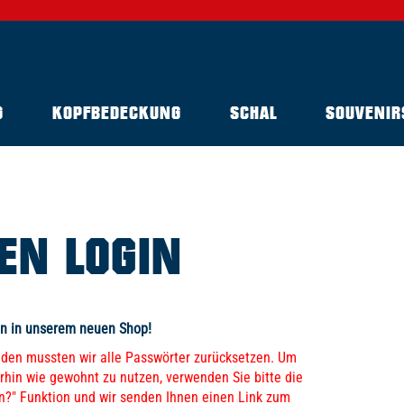
G
KOPFBEDECKUNG
SCHAL
SOUVENIR
EN LOGIN
n in unserem neuen Shop!
nden mussten wir alle Passwörter zurücksetzen. Um
rhin wie gewohnt zu nutzen, verwenden Sie bitte die
n?" Funktion und wir senden Ihnen einen Link zum