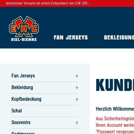
kostenloser Versand ab einem Einkaufwert von CHF 200.-
FAN JERSEYS
BEKLEIDUN
Fan Jerseys
KUND
Bekleidung
Kopfbedeckung
Herzlich Willkomme
Schal
Aus Sicherheitsgrü
Souvenirs
Ihren Account weite
"Passwort vergesse